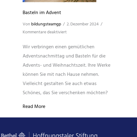
Basteln im Advent
Von
bildungsteamgp
/
2. Dezember 2024
/
für
Kommentare deaktiviert
Basteln
Wir verbringen einen gemütlichen
im
Adventsnachmittag und Basteln für die
Advent
Advents- und Weihnachtszeit. Ihre Werke
können Sie mit nach Hause nehmen.
Vielleicht gestalten Sie auch etwas
Schönes, das Sie verschenken möchten?
about Basteln im Advent
Read More