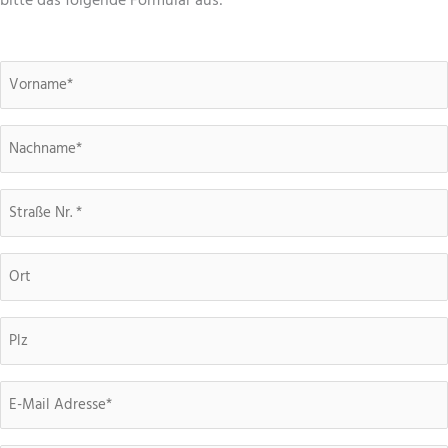
bitte das folgende Formular aus:
Vorname
(erforderlich)
Nachname
(erforderlich)
Straße
Ort
Postleitzahl
E-
Mail